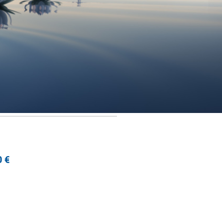
 €
___