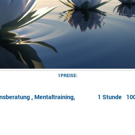
1PREISE:
, Mentaltraining, 1 Stunde 100
________________________________________________________