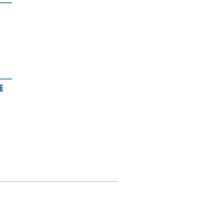
___
€
)