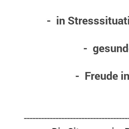
- in Stresssitua
- gesund
- Freude in
------------------------------------